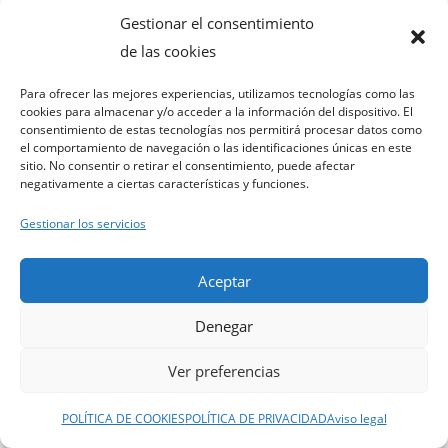
Gonzalo de Berceo, a su originalidad creadora
Gestionar el consentimiento
de léxico culto, difícilmente comparable. El
de las cookies
poeta riojano, el más cuantioso latinizador de
nuestra lengua y prodigiosamente diestro en
Para ofrecer las mejores experiencias, utilizamos tecnologías como las
cookies para almacenar y/o acceder a la información del dispositivo. El
transfundir la latinidad en el alma misma del
consentimiento de estas tecnologías nos permitirá procesar datos como
romance, enriquece el vocabulario culto como
el comportamiento de navegación o las identificaciones únicas en este
sitio. No consentir o retirar el consentimiento, puede afectar
nadie lo ha hecho con tal intensidad en la
negativamente a ciertas características y funciones.
literatura española.
Gestionar los servicios
El
Congreso Internacional «En qui trova
repaire tot romeo cansado»: Gonzalo de
Aceptar
Berceo, hoy
pretende, por una parte, reunir a
Denegar
reconocidos especialistas en la figura de
Gonzalo de Berceo y en la literatura de clerecía,
Ver preferencias
tanto de universidades e institutos de
investigación españoles como extranjeros; y
POLÍTICA DE COOKIES
POLÍTICA DE PRIVACIDAD
Aviso legal
por otra, dar cauce a los jóvenes