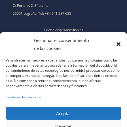
C/ Portales 2, 3ª planta.
26001 Logroño. Tel: +34 941 287 685
fundacion@fsanmillan.es
Gestionar el consentimiento
de las cookies
Para ofrecer las mejores experiencias, utilizamos tecnologías como las
cookies para almacenar y/o acceder a la información del dispositivo. El
consentimiento de estas tecnologías nos permitirá procesar datos como
el comportamiento de navegación o las identificaciones únicas en este
sitio. No consentir o retirar el consentimiento, puede afectar
negativamente a ciertas características y funciones.
Gestionar los servicios
Aceptar
Denegar
aviso legal
|
política de privacidad
|
política de cookies
|