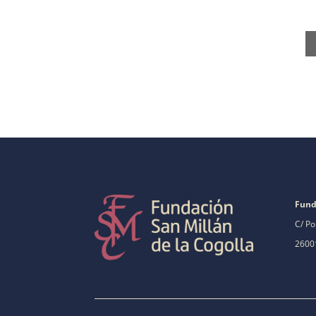
Fund
C/ Po
26001