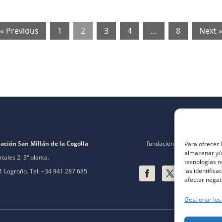
« Previous
1
2
3
4
…
8
Next 
ación San Millán de la Cogolla
fundacion@fsanmillan.es
Para ofrecer 
almacenar y/o
rtales 2, 3ª planta.
tecnologías 
las identifica
 Logroño. Tel: +34 941 287 685
afectar negat
Gestionar los