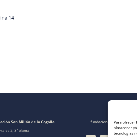
cina 14
ación San Millán de la Cogolla
fundacion@fsanmillan.es
Para ofrecer 
almacenar y/o
rtales 2, 3ª planta.
tecnologías 