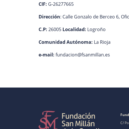
CIF:
G-26277665
Dirección
: Calle Gonzalo de Berceo 6, Ofi
C.P:
26005
Localidad:
Logroño
Comunidad Autónoma:
La Rioja
e-mail:
fundacion@fsanmillan.es
Fund
C/ Po