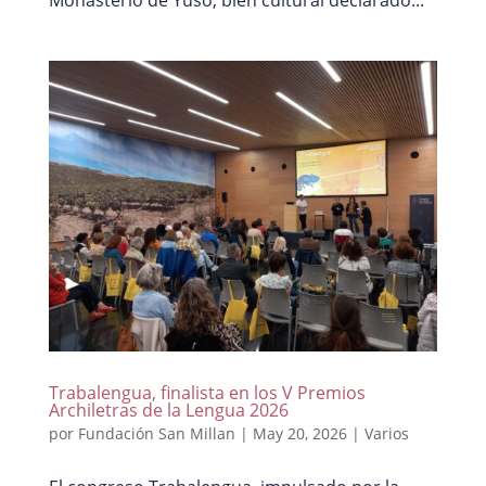
Trabalengua, finalista en los V Premios
Archiletras de la Lengua 2026
por
Fundación San Millan
|
May 20, 2026
|
Varios