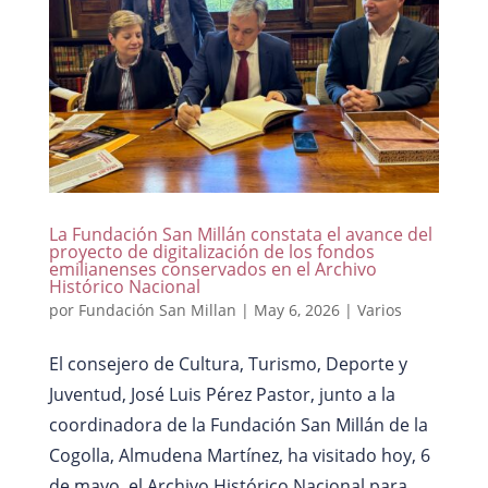
La Fundación San Millán constata el avance del
proyecto de digitalización de los fondos
emilianenses conservados en el Archivo
Histórico Nacional
por
Fundación San Millan
|
May 6, 2026
|
Varios
El consejero de Cultura, Turismo, Deporte y
Juventud, José Luis Pérez Pastor, junto a la
coordinadora de la Fundación San Millán de la
Cogolla, Almudena Martínez, ha visitado hoy, 6
de mayo, el Archivo Histórico Nacional para