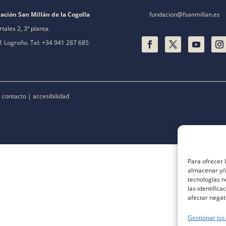
ación San Millán de la Cogolla
fundacion@fsanmillan.es
rtales 2, 3ª planta.
 Logroño. Tel: +34 941 287 685
|
contacto
|
accesibilidad
Para ofrecer 
almacenar y/o
tecnologías 
las identifica
afectar negat
Gestionar los