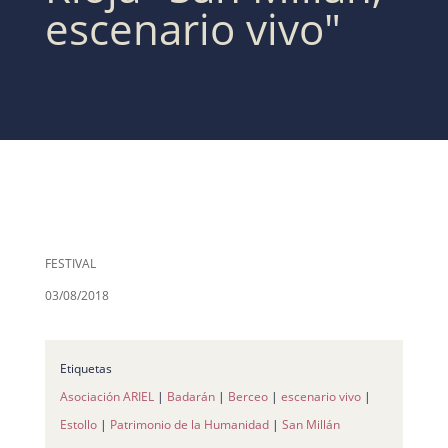
escenario vivo"
FESTIVAL
03/08/2018
Etiquetas
Asociación ARIEL
|
Badarán
|
Berceo
|
escenario vivo
|
Estollo
|
Patrimonio de la Humanidad
|
San Millán