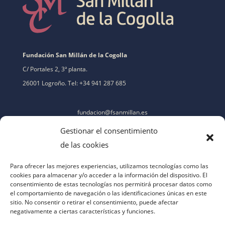
Fundación San Millán de la Cogolla
C/ Portales 2, 3ª planta.
26001 Logroño. Tel: +34 941 287 685
fundacion@fsanmillan.es
Gestionar el consentimiento
de las cookies
Para ofrecer las mejores experiencias, utilizamos tecnologías como las
cookies para almacenar y/o acceder a la información del dispositivo. El
consentimiento de estas tecnologías nos permitirá procesar datos como
el comportamiento de navegación o las identificaciones únicas en este
sitio. No consentir o retirar el consentimiento, puede afectar
negativamente a ciertas características y funciones.