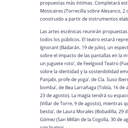
propuestas más íntimas. Completará este
Mosicaires (Torrecilla sobre Alesanco, 2 
construido a partir de instrumentos elab
Las artes escénicas reunirán propuestas
todos los públicos. El teatro estará repre
Ignorant (Badarán, 19 de julio), un espec
sobre el impacto de las pantallas en la i
un juguete roto’, de Feelgood Teatro (F
sobre la identidad y la sostenibilidad em
Panjabi, profe de yoga’, de Cía. Suso Ibe
bomba’, de Bea Larrañaga (Tobía, 16 de a
23 de agosto). La magia tendrá su espaci
(Villar de Torre, 9 de agosto), mientras 
bestia’, de Laura Morales (Bobadilla, 29 d
Gómez (San Millán de la Cogolla, 30 de ag
con humor.