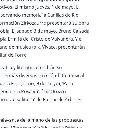
estivos. El mismo jueves, 1 de mayo, El
nservando memoria’ a Canillas de Río
la formación Zirkozaurre presentará su obra
n Tobía. El sábado 3 de mayo, Bruno Calzada
pia Ermita del Cristo de Valvanera. Y el
ano de música folk, Vivace, presentarán
llar de Torre.
eatro y literatura tendrán su
los más diversas. En el ámbito musical
 la Flor (Tricio, 9 de mayo), ‘Para
igue de la Rosa y Yaíma Orozco
arnaval solitario’ de Pastor de Árboles
relevante de la mano de las propuestas
án, 17 de mayo) y ‘MyL’ de La Ridícula