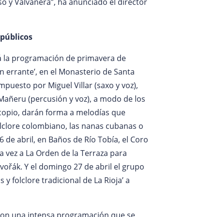
 y Valvanera”, ha anunciado el director
 públicos
á la programación de primavera de
on errante’, en el Monasterio de Santa
mpuesto por Miguel Villar (saxo y voz),
 Mañeru (percusión y voz), a modo de los
copio, darán forma a melodías que
folclore colombiano, las nanas cubanas o
6 de abril, en Baños de Río Tobía, el Coro
a vez a La Orden de la Terraza para
vořák. Y el domingo 27 de abril el grupo
 y folclore tradicional de La Rioja’ a
con una intensa programación que se