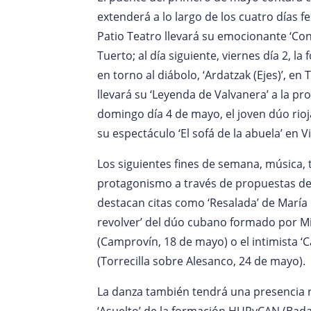
extenderá a lo largo de los cuatro días f
Patio Teatro llevará su emocionante ‘Co
Tuerto; al día siguiente, viernes día 2, 
en torno al diábolo, ‘Ardatzak (Ejes)’, e
llevará su ‘Leyenda de Valvanera’ a la pro
domingo día 4 de mayo, el joven dúo rioj
su espectáculo ‘El sofá de la abuela’ en Vi
Los siguientes fines de semana, música, t
protagonismo a través de propuestas de 
destacan citas como ‘Resalada’ de María de
revolver’ del dúo cubano formado por M
(Camprovín, 18 de mayo) o el intimista ‘C
(Torrecilla sobre Alesanco, 24 de mayo).
La danza también tendrá una presencia 
‘Asuelto’ de la formación HURyCAN (Badar