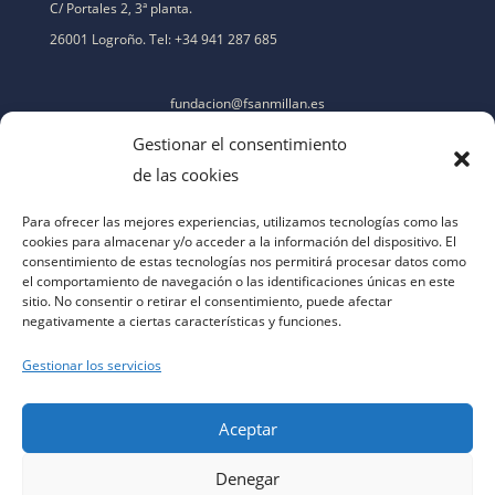
C/ Portales 2, 3ª planta.
26001 Logroño. Tel: +34 941 287 685
fundacion@fsanmillan.es
Gestionar el consentimiento
de las cookies
Para ofrecer las mejores experiencias, utilizamos tecnologías como las
cookies para almacenar y/o acceder a la información del dispositivo. El
consentimiento de estas tecnologías nos permitirá procesar datos como
el comportamiento de navegación o las identificaciones únicas en este
sitio. No consentir o retirar el consentimiento, puede afectar
negativamente a ciertas características y funciones.
Gestionar los servicios
Aceptar
Denegar
aviso legal
|
política de privacidad
|
política de cookies
|