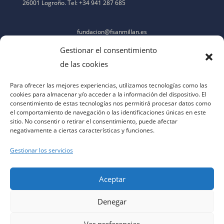
26001 Logroño. Tel: +34 941 287 685
fundacion@fsanmillan.es
Gestionar el consentimiento
de las cookies
Para ofrecer las mejores experiencias, utilizamos tecnologías como las
cookies para almacenar y/o acceder a la información del dispositivo. El
consentimiento de estas tecnologías nos permitirá procesar datos como
el comportamiento de navegación o las identificaciones únicas en este
sitio. No consentir o retirar el consentimiento, puede afectar
negativamente a ciertas características y funciones.
Gestionar los servicios
Aceptar
Denegar
aviso legal
|
política de privacidad
|
política de cookies
|
contacto
|
accesibilidad
Ver preferencias