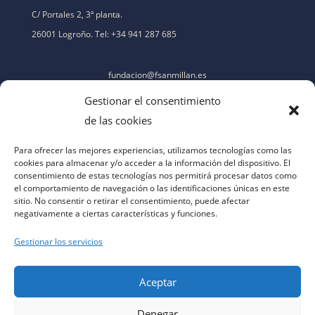
C/ Portales 2, 3ª planta.
26001 Logroño. Tel: +34 941 287 685
fundacion@fsanmillan.es
Gestionar el consentimiento
de las cookies
Para ofrecer las mejores experiencias, utilizamos tecnologías como las
cookies para almacenar y/o acceder a la información del dispositivo. El
consentimiento de estas tecnologías nos permitirá procesar datos como
el comportamiento de navegación o las identificaciones únicas en este
sitio. No consentir o retirar el consentimiento, puede afectar
negativamente a ciertas características y funciones.
Gestionar los servicios
Aceptar
Denegar
aviso legal
|
política de privacidad
|
política de cookies
|