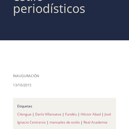
periodísticos
INAUGURACIÓN
13/10/2015
Etiquetas
Cilengua
|
Darío Villanueva
|
Fundéu
|
Héctor Abad
|
José
Ignacio Ceniceros
|
manuales de estilo
|
Real Academia