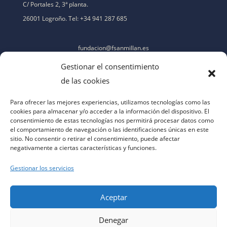
C/ Portales 2, 3ª planta.
26001 Logroño. Tel: +34 941 287 685
fundacion@fsanmillan.es
Gestionar el consentimiento
de las cookies
Para ofrecer las mejores experiencias, utilizamos tecnologías como las
cookies para almacenar y/o acceder a la información del dispositivo. El
consentimiento de estas tecnologías nos permitirá procesar datos como
el comportamiento de navegación o las identificaciones únicas en este
sitio. No consentir o retirar el consentimiento, puede afectar
negativamente a ciertas características y funciones.
Gestionar los servicios
Aceptar
Denegar
aviso legal
|
política de privacidad
|
política de cookies
|