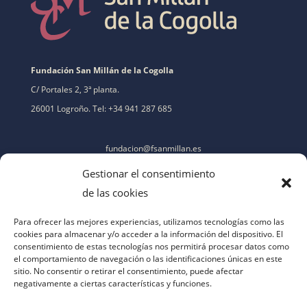
Fundación San Millán de la Cogolla
C/ Portales 2, 3ª planta.
26001 Logroño. Tel: +34 941 287 685
fundacion@fsanmillan.es
Gestionar el consentimiento
de las cookies
Para ofrecer las mejores experiencias, utilizamos tecnologías como las
cookies para almacenar y/o acceder a la información del dispositivo. El
consentimiento de estas tecnologías nos permitirá procesar datos como
el comportamiento de navegación o las identificaciones únicas en este
sitio. No consentir o retirar el consentimiento, puede afectar
negativamente a ciertas características y funciones.