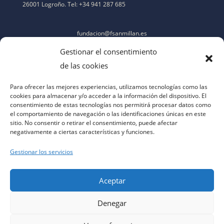
26001 Logroño. Tel: +34 941 287 685
fundacion@fsanmillan.es
Gestionar el consentimiento
de las cookies
Para ofrecer las mejores experiencias, utilizamos tecnologías como las
cookies para almacenar y/o acceder a la información del dispositivo. El
consentimiento de estas tecnologías nos permitirá procesar datos como
el comportamiento de navegación o las identificaciones únicas en este
sitio. No consentir o retirar el consentimiento, puede afectar
negativamente a ciertas características y funciones.
Gestionar los servicios
Aceptar
Denegar
aviso legal
|
política de privacidad
|
política de cookies
|
contacto
|
accesibilidad