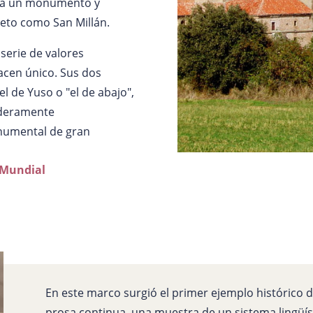
a a un monumento y
reto como San Millán.
 serie de valores
hacen único. Sus dos
el de Yuso o "el de abajo",
daderamente
numental de gran
o Mundial
En este marco surgió el primer ejemplo histórico d
prosa continua, una muestra de un sistema lingüíst