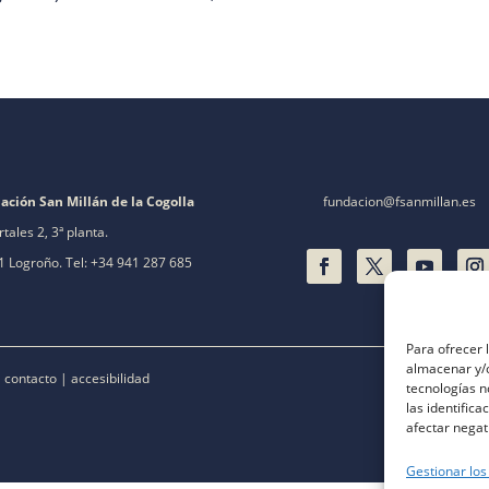
ación San Millán de la Cogolla
fundacion@fsanmillan.es
rtales 2, 3ª planta.
 Logroño. Tel: +34 941 287 685
Para ofrecer 
almacenar y/o
|
contacto
|
accesibilidad
tecnologías 
las identifica
afectar negat
Gestionar los