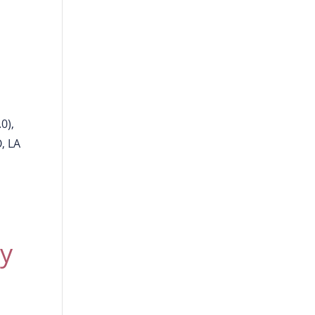
n
0),
, LA
 y