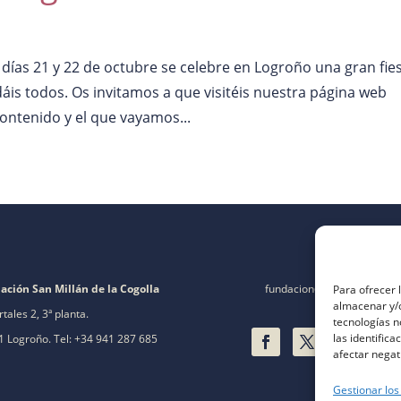
ías 21 y 22 de octubre se celebre en Logroño una gran fie
áis todos. Os invitamos a que visitéis nuestra página web
ontenido y el que vayamos...
ación San Millán de la Cogolla
fundacion@fsanmillan.es
Para ofrecer 
almacenar y/o
rtales 2, 3ª planta.
tecnologías 
las identifica
 Logroño. Tel: +34 941 287 685
afectar negat
Gestionar los