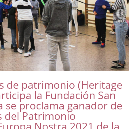
os de patrimonio (Heritage
articipa la Fundación San
la se proclama ganador de
s del Patrimonio
uropa Nostra 2021 de la