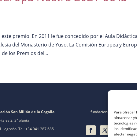
 este premio. En 2011 le fue concedido por el Aula Didáctica
Iglesia del Monasterio de Yuso. La Comisión Europea y Euro
de los Premios del...
ación San Millán de la Cogolla
fundacion@fsanmillan.es
Para ofrecer 
almacenar y/o
rtales 2, 3ª planta.
tecnologías 
las identifica
 Logroño. Tel: +34 941 287 685
afectar negat