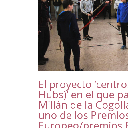
El proyecto ‘centr
Hubs)’ en el que p
Millán de la Cogol
uno de los Premio
Europeo/premios E