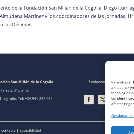
dente de la Fundación San Millán de la Cogolla, Diego Iturria
 Almudena Martínez y los coordinadores de las Jornadas, Ur
 las Décimas...
ación San Millán de la Cogolla
fundacion@fsanmillan.es
Para ofrecer 
almacenar y/o
rtales 2, 3ª planta.
tecnologías 
las identifica
 Logroño. Tel: +34 941 287 685
afectar negat
Gestionar los
|
contacto
|
accesibilidad
Ac