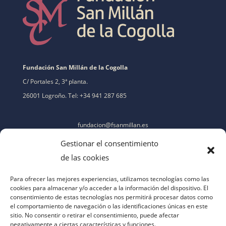
Fundación San Millán de la Cogolla
C/ Portales 2, 3ª planta.
26001 Logroño. Tel: +34 941 287 685
fundacion@fsanmillan.es
Gestionar el consentimiento
de las cookies
Para ofrecer las mejores experiencias, utilizamos tecnologías como las
cookies para almacenar y/o acceder a la información del dispositivo. El
consentimiento de estas tecnologías nos permitirá procesar datos como
el comportamiento de navegación o las identificaciones únicas en este
sitio. No consentir o retirar el consentimiento, puede afectar
negativamente a ciertas características y funciones.