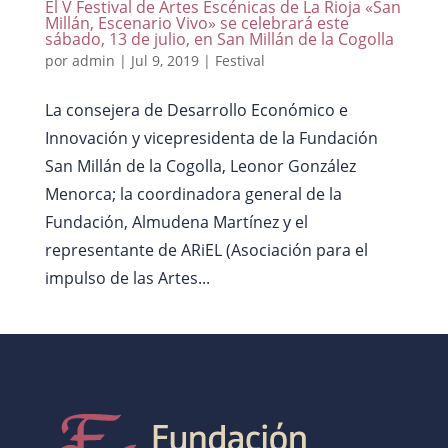
El V Festival de Artes Escénicas de La Rioja «San
Millán, Escenario Vivo» se celebrará este
sábado, 13 de julio, en San Millán de la Cogolla
por
admin
|
Jul 9, 2019
|
Festival
La consejera de Desarrollo Económico e
Innovación y vicepresidenta de la Fundación
San Millán de la Cogolla, Leonor González
Menorca; la coordinadora general de la
Fundación, Almudena Martínez y el
representante de ARiEL (Asociación para el
impulso de las Artes...