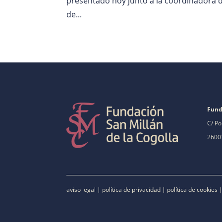
presentado hoy junto a la coordinadora d
de...
Fund
C/ Po
26001
aviso legal
|
política de privacidad
|
política de cookies