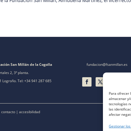
e la Fundación San Millán, Almudena Martínez, el vicerrecto
ación San Millán de la Cogolla
fundacion@fsanmillan.es
rtales 2, 3ª planta.
 Logroño. Tel: +34 941 287 685
Para ofrecer 
almacenar y/o
tecnologías 
las identifica
|
contacto
|
accesibilidad
afectar negat
Gestionar los