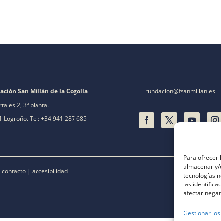
ación San Millán de la Cogolla
fundacion@fsanmillan.es
rtales 2, 3ª planta.
 Logroño. Tel: +34 941 287 685
Para ofrecer 
almacenar y/o
|
contacto
|
accesibilidad
tecnologías 
las identifica
afectar negat
Gestionar los