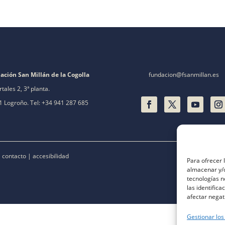
ación San Millán de la Cogolla
fundacion@fsanmillan.es
rtales 2, 3ª planta.
 Logroño. Tel: +34 941 287 685
|
contacto
|
accesibilidad
Para ofrecer 
almacenar y/o
tecnologías 
las identifica
afectar negat
Gestionar los