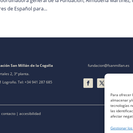
 coordinadora general de la Fundación, Almudena Martínez, 
eres de Español para...
ación San Millán de la Cogolla
fundacion@fsanmillan.es
rtales 2, 3ª planta.
 Logroño. Tel: +34 941 287 685
Para ofrecer 
almacenar y/o
tecnologías 
las identifica
|
contacto
|
accesibilidad
afectar negat
Gestionar los