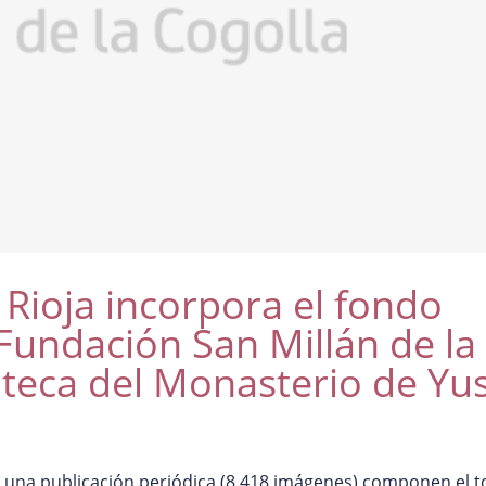
 Rioja incorpora el fondo
 Fundación San Millán de la
ioteca del Monasterio de Yu
y una publicación periódica (8.418 imágenes) componen el t