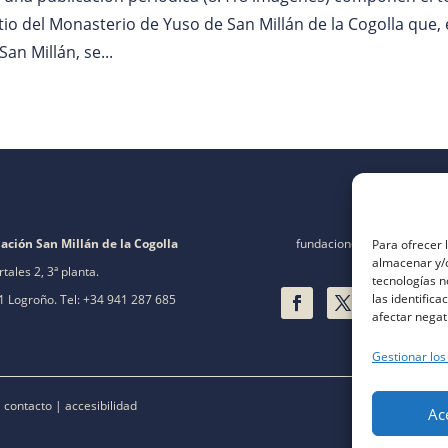
tio del Monasterio de Yuso de San Millán de la Cogolla que, 
an Millán, se...
ación San Millán de la Cogolla
fundacion@fsanmillan.es
Para ofrecer 
almacenar y/o
rtales 2, 3ª planta.
tecnologías 
las identifica
 Logroño. Tel: +34 941 287 685
afectar negat
Gestionar los
|
contacto
|
accesibilidad
Ac