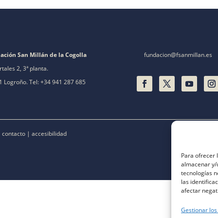
ación San Millán de la Cogolla
fundacion@fsanmillan.es
rtales 2, 3ª planta.
 Logroño. Tel: +34 941 287 685
|
contacto
|
accesibilidad
Para ofrecer 
almacenar y/o
tecnologías 
las identifica
afectar negat
Gestionar los