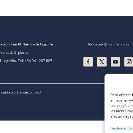
ación San Millán de la Cogolla
fundacion@fsanmillan.es
rtales 2, 3ª planta.
 Logroño. Tel: +34 941 287 685
|
contacto
|
accesibilidad
Para ofrecer 
almacenar y/o
tecnologías 
las identifica
afectar negat
Gestionar los