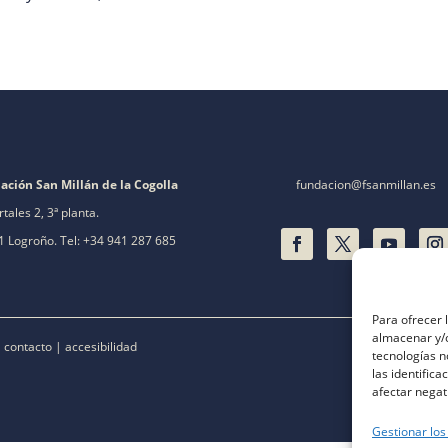
ación San Millán de la Cogolla
fundacion@fsanmillan.es
rtales 2, 3ª planta.
 Logroño. Tel: +34 941 287 685
Para ofrecer 
almacenar y/o
|
contacto
|
accesibilidad
tecnologías 
las identifica
afectar negat
Gestionar los