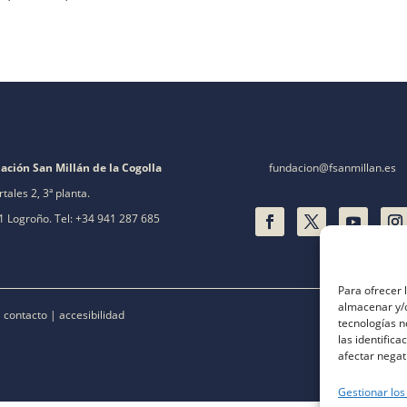
ación San Millán de la Cogolla
fundacion@fsanmillan.es
rtales 2, 3ª planta.
 Logroño. Tel: +34 941 287 685
Para ofrecer 
almacenar y/o
|
contacto
|
accesibilidad
tecnologías 
las identifica
afectar negat
Gestionar los