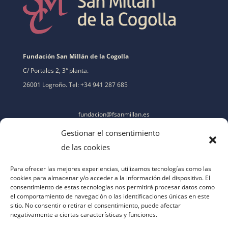
Fundación San Millán de la Cogolla
C/ Portales 2, 3ª planta.
26001 Logroño. Tel: +34 941 287 685
fundacion@fsanmillan.es
Gestionar el consentimiento
de las cookies
Para ofrecer las mejores experiencias, utilizamos tecnologías como las
cookies para almacenar y/o acceder a la información del dispositivo. El
consentimiento de estas tecnologías nos permitirá procesar datos como
el comportamiento de navegación o las identificaciones únicas en este
sitio. No consentir o retirar el consentimiento, puede afectar
negativamente a ciertas características y funciones.