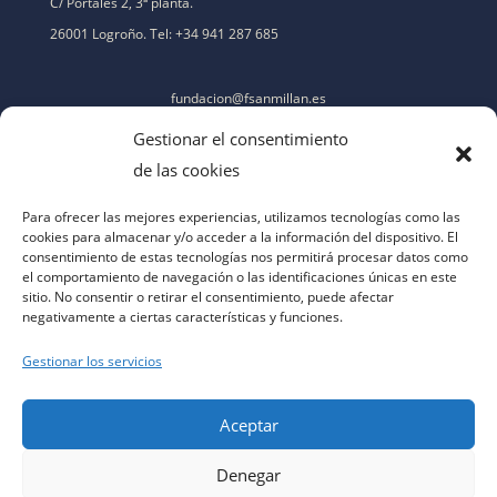
C/ Portales 2, 3ª planta.
26001 Logroño. Tel: +34 941 287 685
fundacion@fsanmillan.es
Gestionar el consentimiento
de las cookies
Para ofrecer las mejores experiencias, utilizamos tecnologías como las
cookies para almacenar y/o acceder a la información del dispositivo. El
consentimiento de estas tecnologías nos permitirá procesar datos como
el comportamiento de navegación o las identificaciones únicas en este
sitio. No consentir o retirar el consentimiento, puede afectar
negativamente a ciertas características y funciones.
Gestionar los servicios
Aceptar
Denegar
aviso legal
|
política de privacidad
|
política de cookies
|