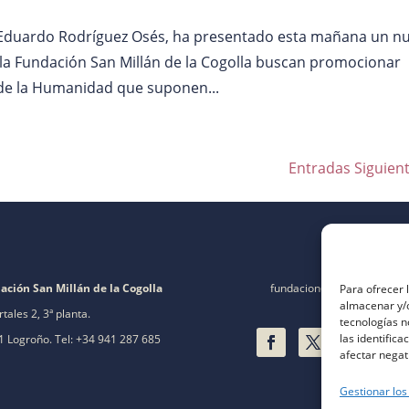
o, Eduardo Rodríguez Osés, ha presentado esta mañana un n
y la Fundación San Millán de la Cogolla buscan promocionar
 de la Humanidad que suponen...
Entradas Siguient
ación San Millán de la Cogolla
fundacion@fsanmillan.es
Para ofrecer 
almacenar y/o
rtales 2, 3ª planta.
tecnologías 
las identifica
 Logroño. Tel: +34 941 287 685
afectar negat
Gestionar los