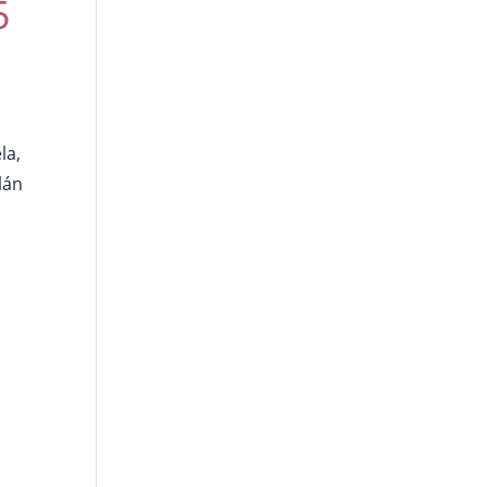
5
la,
lán