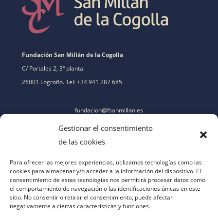
Fundación San Millán de la Cogolla
C/ Portales 2, 3ª planta.
26001 Logroño. Tel: +34 941 287 685
fundacion@fsanmillan.es
Gestionar el consentimiento
de las cookies
Para ofrecer las mejores experiencias, utilizamos tecnologías como las
cookies para almacenar y/o acceder a la información del dispositivo. El
consentimiento de estas tecnologías nos permitirá procesar datos como
el comportamiento de navegación o las identificaciones únicas en este
sitio. No consentir o retirar el consentimiento, puede afectar
negativamente a ciertas características y funciones.