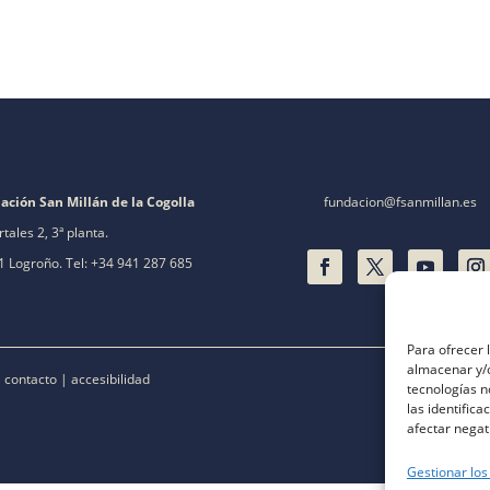
ación San Millán de la Cogolla
fundacion@fsanmillan.es
rtales 2, 3ª planta.
 Logroño. Tel: +34 941 287 685
Para ofrecer 
almacenar y/o
|
contacto
|
accesibilidad
tecnologías 
las identifica
afectar negat
Gestionar los