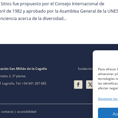
Sitios fue propuesto por el Consejo Internacional de
bril de 1982 y aprobado por la Asamblea General de la UN
ciencia acerca de la diversidad...
ación San Millán de la Cogolla
fundacion@fsanmillan.es
Para ofrecer 
almacenar y/o
rtales 2, 3ª planta.
tecnologías 
las identifica
 Logroño. Tel: +34 941 287 685
afectar negat
Gestionar los
|
contacto
|
accesibilidad
Ac