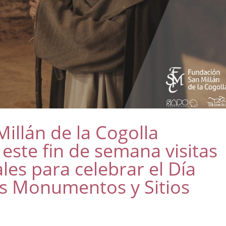
illán de la Cogolla
ste fin de semana visitas
ales para celebrar el Día
os Monumentos y Sitios