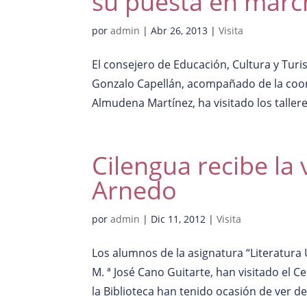
su puesta en marc
por
admin
|
Abr 26, 2013
|
Visita
El consejero de Educación, Cultura y Turi
Gonzalo Capellán, acompañado de la coord
Almudena Martínez, ha visitado los talleres
Cilengua recibe la 
Arnedo
por
admin
|
Dic 11, 2012
|
Visita
Los alumnos de la asignatura “Literatura 
M. ª José Cano Guitarte, han visitado el C
la Biblioteca han tenido ocasión de ver de