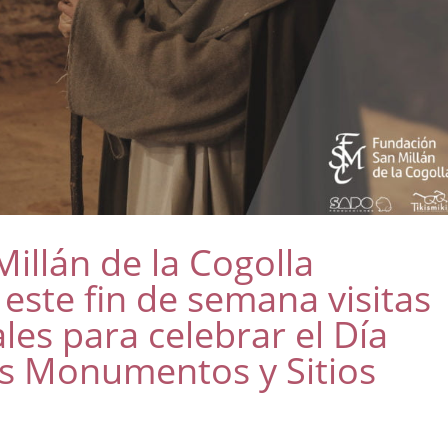
illán de la Cogolla
ste fin de semana visitas
ales para celebrar el Día
os Monumentos y Sitios