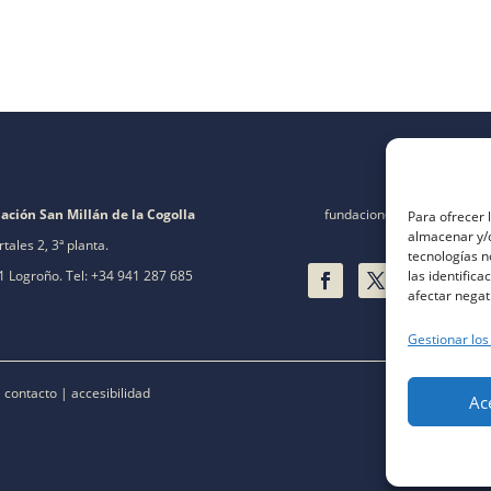
ación San Millán de la Cogolla
fundacion@fsanmillan.es
Para ofrecer 
almacenar y/o
rtales 2, 3ª planta.
tecnologías 
las identifica
 Logroño. Tel: +34 941 287 685
afectar negat
Gestionar los
|
contacto
|
accesibilidad
Ac