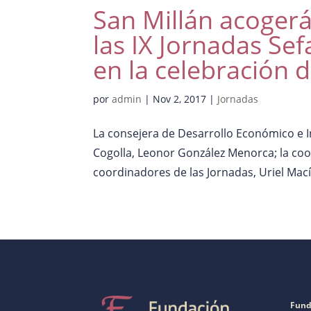
San Millán acogerá
las IX Jornadas Sef
en la celebración d
por
admin
|
Nov 2, 2017
|
Jornadas
La consejera de Desarrollo Económico e I
Cogolla, Leonor González Menorca; la coo
coordinadores de las Jornadas, Uriel Mací
Fund