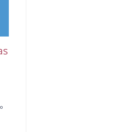
as
do