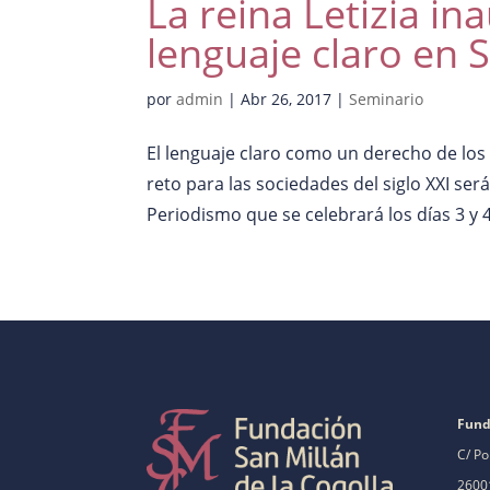
La reina Letizia i
lenguaje claro en S
por
admin
|
Abr 26, 2017
|
Seminario
El lenguaje claro como un derecho de los
reto para las sociedades del siglo XXI será
Periodismo que se celebrará los días 3 y 
Fund
C/ Po
26001