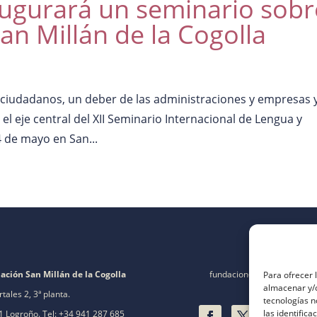
naugurará un seminario sobr
an Millán de la Cogolla
 ciudadanos, un deber de las administraciones y empresas 
 el eje central del XII Seminario Internacional de Lengua y
4 de mayo en San...
ación San Millán de la Cogolla
fundacion@fsanmillan.es
Para ofrecer 
almacenar y/o
rtales 2, 3ª planta.
tecnologías 
las identifica
 Logroño. Tel: +34 941 287 685