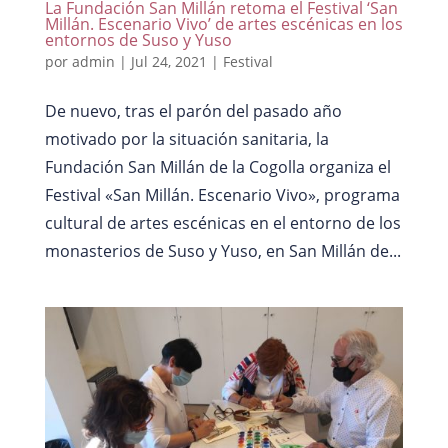
La Fundación San Millán retoma el Festival ‘San
Millán. Escenario Vivo’ de artes escénicas en los
entornos de Suso y Yuso
por
admin
|
Jul 24, 2021
|
Festival
De nuevo, tras el parón del pasado año
motivado por la situación sanitaria, la
Fundación San Millán de la Cogolla organiza el
Festival «San Millán. Escenario Vivo», programa
cultural de artes escénicas en el entorno de los
monasterios de Suso y Yuso, en San Millán de...