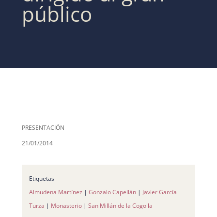
público
PRESENTACIÓN
21/01/2014
Etiquetas
Almudena Martínez
|
Gonzalo Capellán
|
Javier García
Turza
|
Monasterio
|
San Millán de la Cogolla