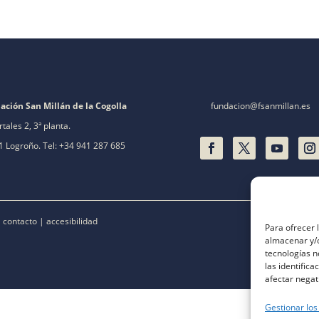
ación San Millán de la Cogolla
fundacion@fsanmillan.es
rtales 2, 3ª planta.
 Logroño. Tel: +34 941 287 685
|
contacto
|
accesibilidad
Para ofrecer 
almacenar y/o
tecnologías 
las identifica
afectar negat
Gestionar los